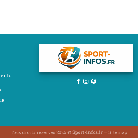
ents
g
ue
Tous droits réservés 2026 ©
Sport-infos.fr
—
Sitemap