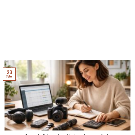
23
Fév