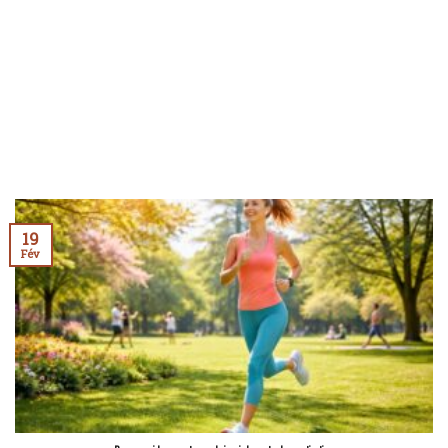
19
Fév