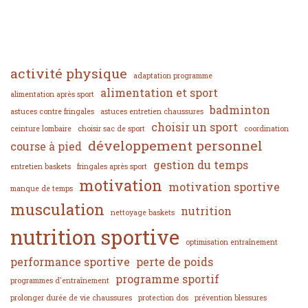
activité physique
adaptation programme
alimentation et sport
alimentation après sport
badminton
astuces contre fringales
astuces entretien chaussures
choisir un sport
ceinture lombaire
choisir sac de sport
coordination
développement personnel
course à pied
gestion du temps
entretien baskets
fringales après sport
motivation
motivation sportive
manque de temps
musculation
nutrition
nettoyage baskets
nutrition sportive
optimisation entraînement
performance sportive
perte de poids
programme sportif
programmes d'entraînement
prolonger durée de vie chaussures
protection dos
prévention blessures