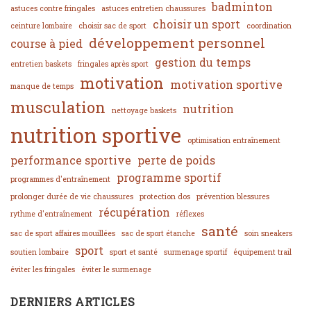
badminton
astuces contre fringales
astuces entretien chaussures
choisir un sport
ceinture lombaire
choisir sac de sport
coordination
développement personnel
course à pied
gestion du temps
entretien baskets
fringales après sport
motivation
motivation sportive
manque de temps
musculation
nutrition
nettoyage baskets
nutrition sportive
optimisation entraînement
performance sportive
perte de poids
programme sportif
programmes d'entraînement
prolonger durée de vie chaussures
protection dos
prévention blessures
récupération
rythme d'entraînement
réflexes
santé
sac de sport affaires mouillées
sac de sport étanche
soin sneakers
sport
soutien lombaire
sport et santé
surmenage sportif
équipement trail
éviter les fringales
éviter le surmenage
DERNIERS ARTICLES