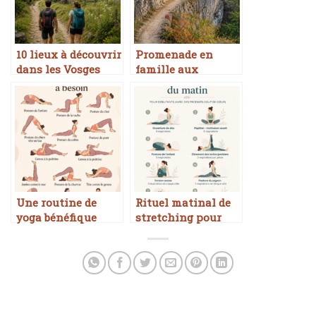
10 lieux à découvrir
Promenade en
dans les Vosges
famille aux
pour un voyage
cascades de
inoubliable
Pontaix
Une routine de
Rituel matinal de
yoga bénéfique
stretching pour
pour le dos
débutants