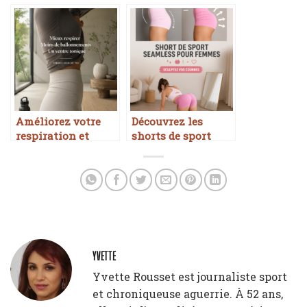
au féminin
envelopper vos
mains en boxe
Améliorez votre
Découvrez les
respiration et
shorts de sport
réduisez les
Joyspels pour
ballonnements
femmes
YVETTE
Yvette Rousset est journaliste sport
et chroniqueuse aguerrie. À 52 ans,