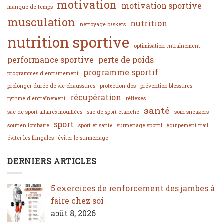
motivation
motivation sportive
manque de temps
musculation
nutrition
nettoyage baskets
nutrition sportive
optimisation entraînement
performance sportive
perte de poids
programme sportif
programmes d'entraînement
prolonger durée de vie chaussures
protection dos
prévention blessures
récupération
rythme d'entraînement
réflexes
santé
sac de sport affaires mouillées
sac de sport étanche
soin sneakers
sport
soutien lombaire
sport et santé
surmenage sportif
équipement trail
éviter les fringales
éviter le surmenage
DERNIERS ARTICLES
5 exercices de renforcement des jambes à
faire chez soi
août 8, 2026