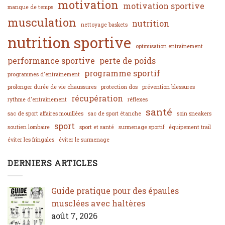
motivation
motivation sportive
manque de temps
musculation
nutrition
nettoyage baskets
nutrition sportive
optimisation entraînement
performance sportive
perte de poids
programme sportif
programmes d'entraînement
prolonger durée de vie chaussures
protection dos
prévention blessures
récupération
rythme d'entraînement
réflexes
santé
sac de sport affaires mouillées
sac de sport étanche
soin sneakers
sport
soutien lombaire
sport et santé
surmenage sportif
équipement trail
éviter les fringales
éviter le surmenage
DERNIERS ARTICLES
Guide pratique pour des épaules
musclées avec haltères
août 7, 2026