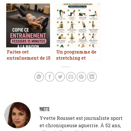
la boxe
vos vacances ?
Faites cet
Un programme de
entraînement de 15
stretching et
minutes pour des
mobilité à
fessiers toniques à
imprimer pour
la maison
plus de flexibilité
YVETTE
Yvette Rousset est journaliste sport
et chroniqueuse aguerrie. À 52 ans,