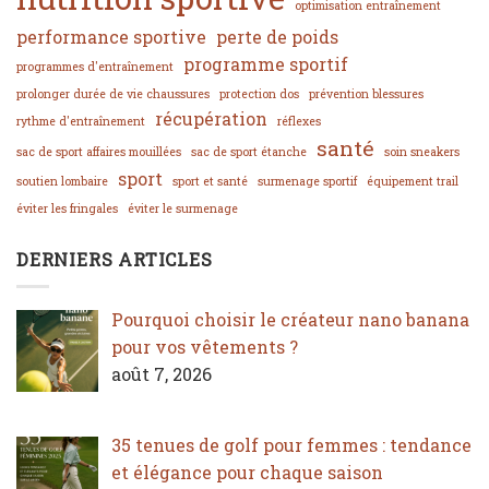
optimisation entraînement
performance sportive
perte de poids
programme sportif
programmes d'entraînement
prolonger durée de vie chaussures
protection dos
prévention blessures
récupération
rythme d'entraînement
réflexes
santé
sac de sport affaires mouillées
sac de sport étanche
soin sneakers
sport
soutien lombaire
sport et santé
surmenage sportif
équipement trail
éviter les fringales
éviter le surmenage
DERNIERS ARTICLES
Pourquoi choisir le créateur nano banana
pour vos vêtements ?
août 7, 2026
35 tenues de golf pour femmes : tendance
et élégance pour chaque saison