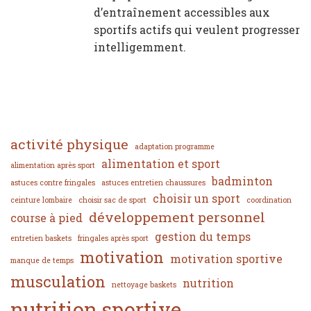
d’entraînement accessibles aux
sportifs actifs qui veulent progresser
intelligemment.
activité physique
adaptation programme
alimentation et sport
alimentation après sport
badminton
astuces contre fringales
astuces entretien chaussures
choisir un sport
ceinture lombaire
choisir sac de sport
coordination
développement personnel
course à pied
gestion du temps
entretien baskets
fringales après sport
motivation
motivation sportive
manque de temps
musculation
nutrition
nettoyage baskets
nutrition sportive