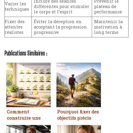
Inclure des séances
Prévenir le
Varier les
différentes pour stimuler
plateau de
techniques
le corps et l’esprit
performance
Fixer des
Éviter la déception en
Maintenir la
attentes
acceptant la progression
motivation à
réalistes
progressive
long terme
Publications Similaires :
Comment
Pourquoi fixer des
construire une
objectifs précis
progression
améliore la
durable sur un an
progression