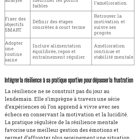
analyse
identifier les points
l’amélioration
faibles
Retrouver la
Fixer des
Définir des étapes
motivation et
objectifs
concrètes à court terme
suivre ses
SMART
progrès
Adopter
Inclure alimentation
Amélioration
une
équilibrée, repos et
continue et
routine
entraînement régulier
stabilité mentale
saine
Intégrer la résilience à sa pratique sportive pour dépasser la frustration
La résilience ne se construit pas du jour au
lendemain. Elle s’imprègne à travers une série
d’expériences où l’on apprend à vivre avec ses
échecs en conservant la motivation et la lucidité.
La pratique régulière de la résilience mentale
favorise une meilleur gestion des émotions et
permet d’affronter plus sereinement une situation