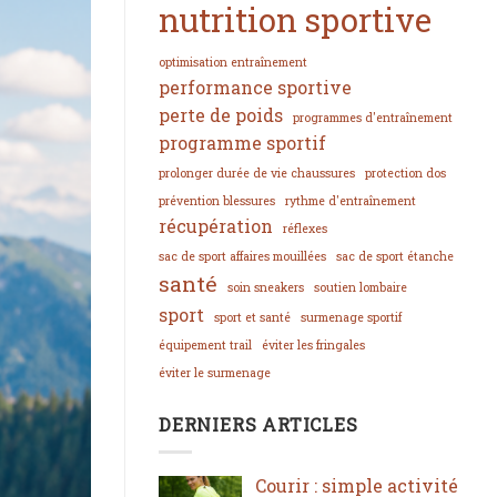
nutrition sportive
optimisation entraînement
performance sportive
perte de poids
programmes d'entraînement
programme sportif
prolonger durée de vie chaussures
protection dos
prévention blessures
rythme d'entraînement
récupération
réflexes
sac de sport affaires mouillées
sac de sport étanche
santé
soin sneakers
soutien lombaire
sport
sport et santé
surmenage sportif
équipement trail
éviter les fringales
éviter le surmenage
DERNIERS ARTICLES
Courir : simple activité