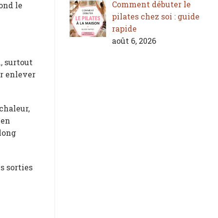
Comment débuter le
ond le
pilates chez soi : guide
rapide
août 6, 2026
, surtout
ur enlever
chaleur,
 en
 long
s sorties