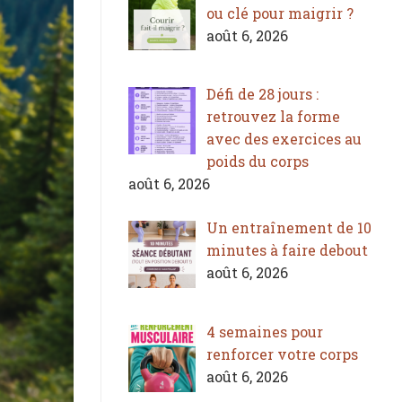
ou clé pour maigrir ?
août 6, 2026
Défi de 28 jours :
retrouvez la forme
avec des exercices au
poids du corps
août 6, 2026
Un entraînement de 10
minutes à faire debout
août 6, 2026
4 semaines pour
renforcer votre corps
août 6, 2026