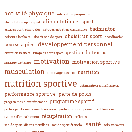
activité physique
adaptation programme
alimentation et sport
alimentation après sport
badminton
astuces contre fringales
astuces entretien chaussures
choisir un sport
ceinture lombaire
choisir sac de sport
coordination
développement personnel
course à pied
gestion du temps
entretien baskets
fringales après sport
motivation
motivation sportive
manque de temps
musculation
nutrition
nettoyage baskets
nutrition sportive
optimisation entraînement
performance sportive
perte de poids
programme sportif
programmes d'entraînement
prolonger durée de vie chaussures
protection dos
prévention blessures
récupération
rythme d'entraînement
réflexes
santé
sac de sport affaires mouillées
sac de sport étanche
soin sneakers