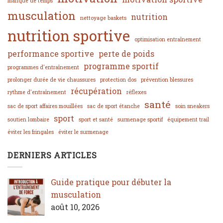
manque de temps
musculation
nutrition
nettoyage baskets
nutrition sportive
optimisation entraînement
performance sportive
perte de poids
programme sportif
programmes d'entraînement
prolonger durée de vie chaussures
protection dos
prévention blessures
récupération
rythme d'entraînement
réflexes
santé
sac de sport affaires mouillées
sac de sport étanche
soin sneakers
sport
soutien lombaire
sport et santé
surmenage sportif
équipement trail
éviter les fringales
éviter le surmenage
DERNIERS ARTICLES
Guide pratique pour débuter la
musculation
août 10, 2026