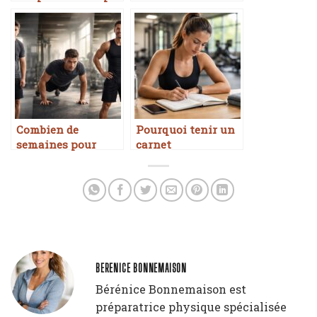
stratégique
programme sportif
quand on débute
Combien de
Pourquoi tenir un
semaines pour
carnet
transformer sa
d’entraînement
condition
booste les résultats
physique
BERENICE BONNEMAISON
Bérénice Bonnemaison est
préparatrice physique spécialisée