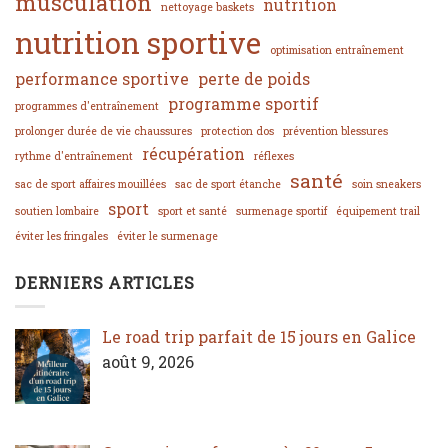
musculation
nutrition
nettoyage baskets
nutrition sportive
optimisation entraînement
performance sportive
perte de poids
programme sportif
programmes d'entraînement
prolonger durée de vie chaussures
protection dos
prévention blessures
récupération
rythme d'entraînement
réflexes
santé
sac de sport affaires mouillées
sac de sport étanche
soin sneakers
sport
soutien lombaire
sport et santé
surmenage sportif
équipement trail
éviter les fringales
éviter le surmenage
DERNIERS ARTICLES
Le road trip parfait de 15 jours en Galice
août 9, 2026