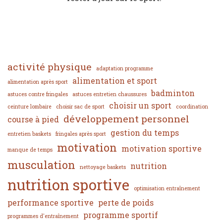
activité physique
adaptation programme
alimentation et sport
alimentation après sport
badminton
astuces contre fringales
astuces entretien chaussures
choisir un sport
ceinture lombaire
choisir sac de sport
coordination
développement personnel
course à pied
gestion du temps
entretien baskets
fringales après sport
motivation
motivation sportive
manque de temps
musculation
nutrition
nettoyage baskets
nutrition sportive
optimisation entraînement
performance sportive
perte de poids
programme sportif
programmes d'entraînement