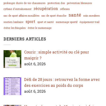
prolonger durée de vie chaussures
protection dos
prévention blessures
récupération
rythme d'entraînement
réflexes
santé
sac de sport affaires mouillées
sac de sport étanche
soin sneakers
sport
soutien lombaire
sport et santé
surmenage sportif
équipement trail
éviter les fringales
éviter le surmenage
DERNIERS ARTICLES
Courir : simple activité ou clé pour
maigrir ?
août 6, 2026
Défi de 28 jours : retrouvez la forme avec
des exercices au poids du corps
août 6, 2026