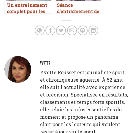
Un entraînement
Séance
complet pour les
d’entraînement de
femmes : tonifiez
10 minutes pour
votre corps !
perdre du poids
rapidement
YVETTE
Yvette Rousset est journaliste sport
et chroniqueuse aguerrie. À 52 ans,
elle suit l'actualité avec expérience
et précision. Spécialisée en résultats,
classements et temps forts sportifs,
elle relaie les infos essentielles du
moment et propose un panorama
clair pour les lecteurs qui veulent
rester à jour sur le sport.