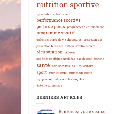
nutrition sportive
optimisation entraînement
performance sportive
perte de poids
programmes d'entraînement
programme sportif
prolonger durée de vie chaussures
protection dos
prévention blessures
rythme d'entraînement
récupération
réflexes
sac de sport affaires mouillées
sac de sport étanche
santé
soin sneakers
soutien lombaire
sport
sport et santé
surmenage sportif
équipement trail
éviter les fringales
éviter le surmenage
DERNIERS ARTICLES
Renforcez votre course