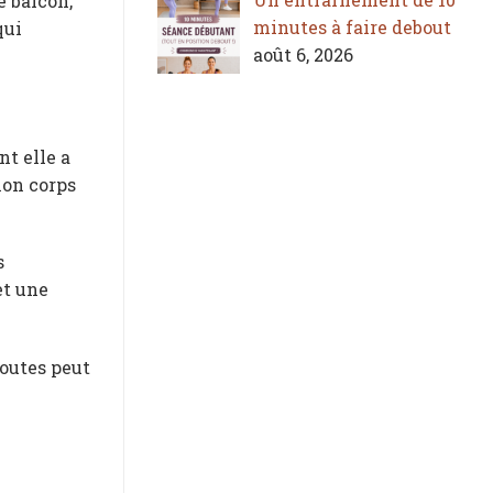
e balcon,
minutes à faire debout
qui
août 6, 2026
t elle a
mon corps
s
et une
toutes peut