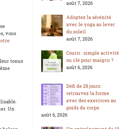
août 7, 2026
Adoptez la sérénité
avec le yoga au lever
ise
du soleil
es, vous
août 7, 2026
otre
Courir : simple activité
ou clé pour maigrir ?
 leur tonus
août 6, 2026
 même
Défi de 28 jours :
retrouvez la forme
avec des exercices au
lisable.
poids du corps
her. Un
août 6, 2026
Un entraînement de 10