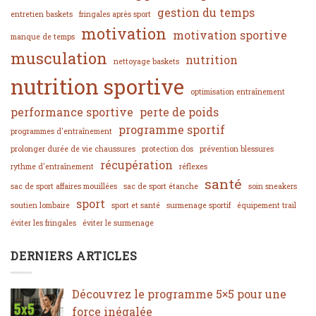
gestion du temps
entretien baskets
fringales après sport
motivation
motivation sportive
manque de temps
musculation
nutrition
nettoyage baskets
nutrition sportive
optimisation entraînement
performance sportive
perte de poids
programme sportif
programmes d'entraînement
prolonger durée de vie chaussures
protection dos
prévention blessures
récupération
rythme d'entraînement
réflexes
santé
sac de sport affaires mouillées
sac de sport étanche
soin sneakers
sport
soutien lombaire
sport et santé
surmenage sportif
équipement trail
éviter les fringales
éviter le surmenage
DERNIERS ARTICLES
Découvrez le programme 5×5 pour une
force inégalée