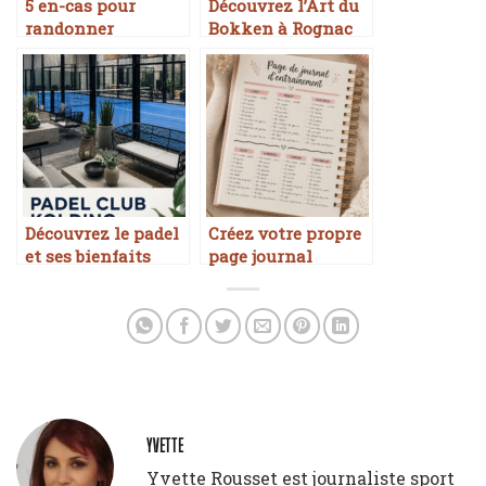
5 en-cas pour
Découvrez l’Art du
randonner
Bokken à Rognac
sereinement dans
la nature
Découvrez le padel
Créez votre propre
et ses bienfaits
page journal
d’entraînement
YVETTE
Yvette Rousset est journaliste sport