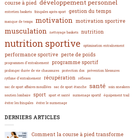
développement personnel
course à pied
gestion du temps
entretien baskets
fringales après sport
motivation
motivation sportive
manque de temps
musculation
nutrition
nettoyage baskets
nutrition sportive
optimisation entraînement
performance sportive
perte de poids
programme sportif
programmes d'entraînement
prolonger durée de vie chaussures
protection dos
prévention blessures
récupération
rythme d'entraînement
réflexes
santé
sac de sport affaires mouillées
sac de sport étanche
soin sneakers
sport
soutien lombaire
sport et santé
surmenage sportif
équipement trail
éviter les fringales
éviter le surmenage
DERNIERS ARTICLES
Comment la course à pied transforme