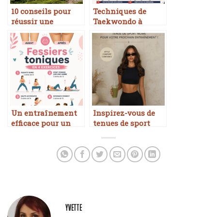
10 conseils pour
Techniques de
réussir une
Taekwondo à
randonnée en
découvrir pour
famille autour du
tous
Mont Blanc
Un entraînement
Inspirez-vous de
efficace pour un
tenues de sport
fessier tonique
chic en noir
YVETTE