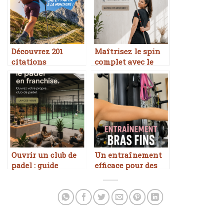
Découvrez 201
Maîtrisez le spin
citations
complet avec le
inspirantes pour
bâton de combat
les amoureux de la
randonnée
Ouvrir un club de
Un entraînement
padel : guide
efficace pour des
pratique
bras fins et
toniques