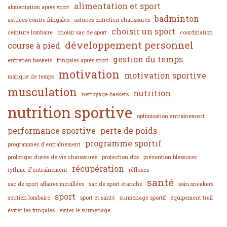
alimentation et sport
alimentation après sport
badminton
astuces contre fringales
astuces entretien chaussures
choisir un sport
ceinture lombaire
choisir sac de sport
coordination
développement personnel
course à pied
gestion du temps
entretien baskets
fringales après sport
motivation
motivation sportive
manque de temps
musculation
nutrition
nettoyage baskets
nutrition sportive
optimisation entraînement
performance sportive
perte de poids
programme sportif
programmes d'entraînement
prolonger durée de vie chaussures
protection dos
prévention blessures
récupération
rythme d'entraînement
réflexes
santé
sac de sport affaires mouillées
sac de sport étanche
soin sneakers
sport
soutien lombaire
sport et santé
surmenage sportif
équipement trail
éviter les fringales
éviter le surmenage